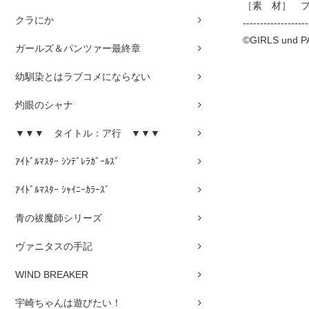
［素 材］ プ
クラにか
-------------------
©GIRLS und PA
ガールズ＆パンツァー最終章
幼馴染とはラブコメにならない
灼眼のシャナ
▼▼▼ タイトル：ア行 ▼▼▼
ｱｲﾄﾞﾙﾏｽﾀｰ ｼﾝﾃﾞﾚﾗｶﾞｰﾙｽﾞ
ｱｲﾄﾞﾙﾏｽﾀｰ ｼｬｲﾆｰｶﾗｰｽﾞ
青の祓魔師シリーズ
ヴァニタスの手記
WIND BREAKER
宇崎ちゃんは遊びたい！