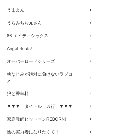
うまよん
うらみちお兄さん
86-エイティシックス-
Angel Beats!
オーバーロードシリーズ
幼なじみが絶対に負けないラブコ
メ
狼と香辛料
▼▼▼ タイトル：カ行 ▼▼▼
家庭教師ヒットマンREBORN!
陰の実力者になりたくて！