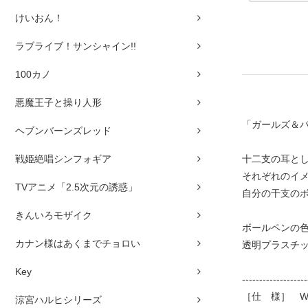
けいおん！
ラブライブ！サンシャイン!!
100カノ
悪魔王子と操り人形
「ガールズ＆パ
ヘブンバーンズレッド
戦姫絶唱シンフォギア
十二支の耳と
それぞれのイ
TVアニメ「2.5次元の誘惑」
自分の干支のボ
きんいろモザイク
ボールペンの色
カナン様はあくまでチョロい
透明プラスチ
Key
-------------------
［仕 様］ W3
涼宮ハルヒシリーズ