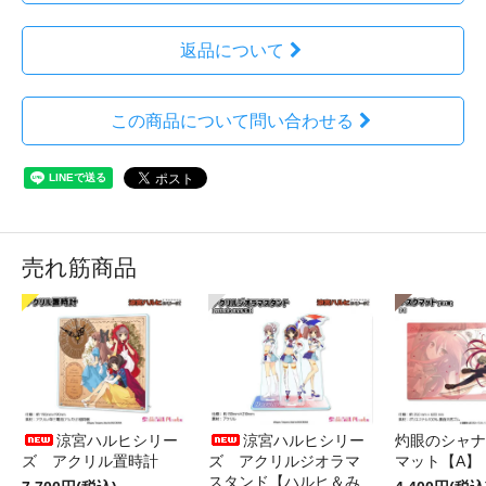
返品について
この商品について問い合わせる
売れ筋商品
涼宮ハルヒシリー
涼宮ハルヒシリー
灼眼のシャナ
ズ アクリル置時計
ズ アクリルジオラマ
マット【A】
スタンド【ハルヒ＆み