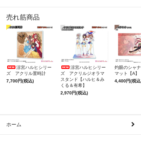
売れ筋商品
涼宮ハルヒシリー
涼宮ハルヒシリー
灼眼のシャナ
ズ アクリル置時計
ズ アクリルジオラマ
マット【A】
スタンド【ハルヒ＆み
7,700円(税込)
4,400円(税込
くる＆有希】
2,970円(税込)
ホーム