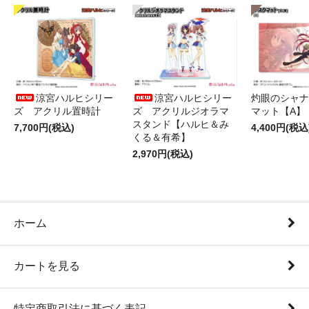
涼宮ハルヒシリー
涼宮ハルヒシリー
灼眼のシャナ
ズ アクリル置時計
ズ アクリルジオラマ
マット【A】
スタンド【ハルヒ＆み
7,700円(税込)
4,400円(税込
くる＆有希】
2,970円(税込)
ホーム
カートを見る
特定商取引法に基づく表記