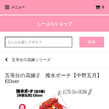
0
メニュー
しーぷらショップ
検索
五等分の花嫁シリーズ
五等分の花嫁∬ 撥水ポーチ【中野五月】
EDver