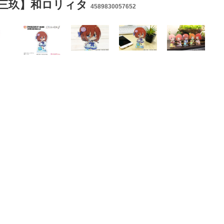
三玖】和ロリィタ
4589830057652