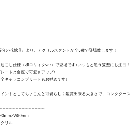
等分の花嫁∬』より、アクリルスタンドが全5種で登場致します！
起こし仕様（和ロリィタver）で登場です♪いつもと違う髪型にも注目
レートと台座で可愛さアップ♪
全キャラコンプリートもお勧めです♪
ポイントとしてちょこんと可愛らしく鑑賞出来る大きさで、コレクター
-------------------------------
0mm×W90mm
アクリル