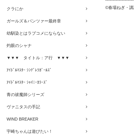
-------------------
©春場ねぎ・
クラにか
ガールズ＆パンツァー最終章
幼馴染とはラブコメにならない
灼眼のシャナ
▼▼▼ タイトル：ア行 ▼▼▼
ｱｲﾄﾞﾙﾏｽﾀｰ ｼﾝﾃﾞﾚﾗｶﾞｰﾙｽﾞ
ｱｲﾄﾞﾙﾏｽﾀｰ ｼｬｲﾆｰｶﾗｰｽﾞ
青の祓魔師シリーズ
ヴァニタスの手記
WIND BREAKER
宇崎ちゃんは遊びたい！