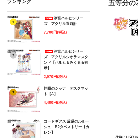
ランキング
五等分の
涼宮ハルヒシリー
1
ズ アクリル置時計
7,700円(税込)
涼宮ハルヒシリー
2
ズ アクリルジオラマスタ
ンド【ハルヒ＆みくる＆有
希】
2,970円(税込)
灼眼のシャナ デスクマッ
3
ト【A】
4,400円(税込)
コードギアス 反逆のルルー
4
シュ B2タペストリー【カ
レン】