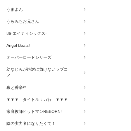
うまよん
うらみちお兄さん
86-エイティシックス-
Angel Beats!
オーバーロードシリーズ
幼なじみが絶対に負けないラブコ
メ
狼と香辛料
▼▼▼ タイトル：カ行 ▼▼▼
家庭教師ヒットマンREBORN!
陰の実力者になりたくて！