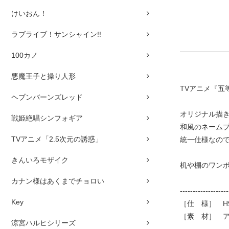
けいおん！
ラブライブ！サンシャイン!!
100カノ
悪魔王子と操り人形
TVアニメ『五
ヘブンバーンズレッド
オリジナル描き
戦姫絶唱シンフォギア
和風のネームプ
TVアニメ「2.5次元の誘惑」
統一仕様なので
きんいろモザイク
机や棚のワン
カナン様はあくまでチョロい
-------------------
Key
［仕 様］ H9
［素 材］ 
涼宮ハルヒシリーズ