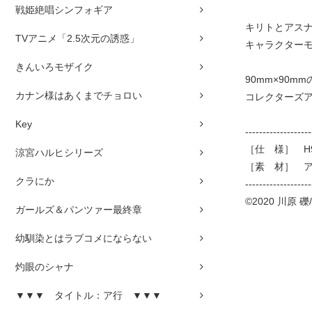
戦姫絶唱シンフォギア
キリトとアス
TVアニメ「2.5次元の誘惑」
キャラクター
きんいろモザイク
90mm×90
カナン様はあくまでチョロい
コレクターズ
Key
-------------------
［仕 様］ H9
涼宮ハルヒシリーズ
［素 材］ 
クラにか
-------------------
©2020 川原 礫/
ガールズ＆パンツァー最終章
幼馴染とはラブコメにならない
灼眼のシャナ
▼▼▼ タイトル：ア行 ▼▼▼