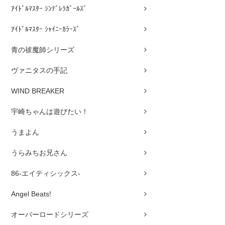
ｱｲﾄﾞﾙﾏｽﾀｰ ｼﾝﾃﾞﾚﾗｶﾞｰﾙｽﾞ
ｱｲﾄﾞﾙﾏｽﾀｰ ｼｬｲﾆｰｶﾗｰｽﾞ
青の祓魔師シリーズ
ヴァニタスの手記
WIND BREAKER
宇崎ちゃんは遊びたい！
うまよん
うらみちお兄さん
86-エイティシックス-
Angel Beats!
オーバーロードシリーズ