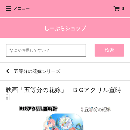
0
メニュー
しーぷらショップ
検索
五等分の花嫁シリーズ
映画「五等分の花嫁」 BIGアクリル置時
計