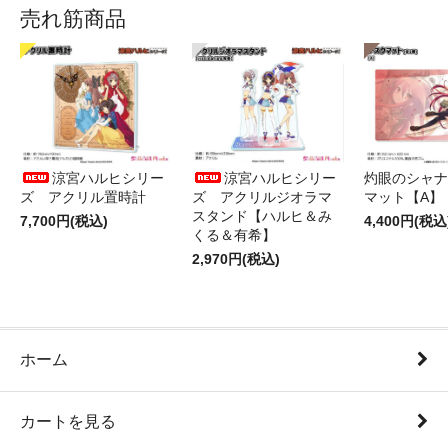
売れ筋商品
涼宮ハルヒシリー
涼宮ハルヒシリー
灼眼のシャナ
ズ アクリル置時計
ズ アクリルジオラマ
マット【A】
スタンド【ハルヒ＆み
7,700円(税込)
4,400円(税込
くる＆有希】
2,970円(税込)
ホーム
カートを見る