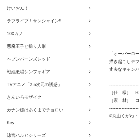
けいおん！
ラブライブ！サンシャイン!!
100カノ
悪魔王子と操り人形
「オーバーロ
ヘブンバーンズレッド
描き起こしデ
丈夫なキャン
戦姫絶唱シンフォギア
TVアニメ「2.5次元の誘惑」
-------------------
［仕 様］ H3
きんいろモザイク
［素 材］ コ
-------------------
カナン様はあくまでチョロい
©丸山くがね・
Key
涼宮ハルヒシリーズ