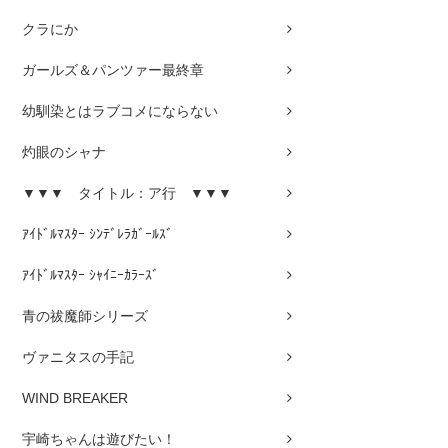
クラにか
ガールズ＆パンツァー最終章
幼馴染とはラブコメにならない
灼眼のシャナ
▼▼▼ タイトル：ア行 ▼▼▼
ｱｲﾄﾞﾙﾏｽﾀｰ ｼﾝﾃﾞﾚﾗｶﾞｰﾙｽﾞ
ｱｲﾄﾞﾙﾏｽﾀｰ ｼｬｲﾆｰｶﾗｰｽﾞ
青の祓魔師シリーズ
ヴァニタスの手記
WIND BREAKER
宇崎ちゃんは遊びたい！