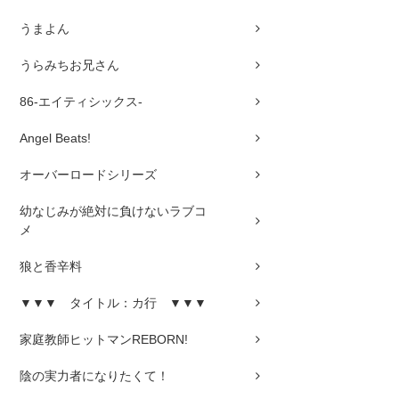
うまよん
うらみちお兄さん
86-エイティシックス-
Angel Beats!
オーバーロードシリーズ
幼なじみが絶対に負けないラブコ
メ
狼と香辛料
▼▼▼ タイトル：カ行 ▼▼▼
家庭教師ヒットマンREBORN!
陰の実力者になりたくて！