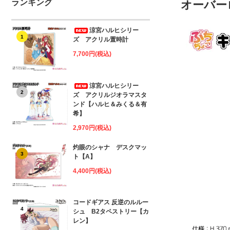
ランキング
オーバー
涼宮ハルヒシリー
1
ズ アクリル置時計
7,700円(税込)
涼宮ハルヒシリー
2
ズ アクリルジオラマスタ
ンド【ハルヒ＆みくる＆有
希】
2,970円(税込)
灼眼のシャナ デスクマッ
3
ト【A】
4,400円(税込)
コードギアス 反逆のルルー
4
シュ B2タペストリー【カ
レン】