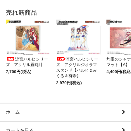
売れ筋商品
涼宮ハルヒシリー
涼宮ハルヒシリー
灼眼のシャナ
ズ アクリル置時計
ズ アクリルジオラマ
マット【A】
スタンド【ハルヒ＆み
7,700円(税込)
4,400円(税込
くる＆有希】
2,970円(税込)
ホーム
カートを見る