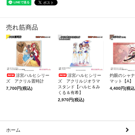
売れ筋商品
涼宮ハルヒシリー
涼宮ハルヒシリー
灼眼のシャナ
ズ アクリル置時計
ズ アクリルジオラマ
マット【A】
スタンド【ハルヒ＆み
7,700円(税込)
4,400円(税込
くる＆有希】
2,970円(税込)
ホーム