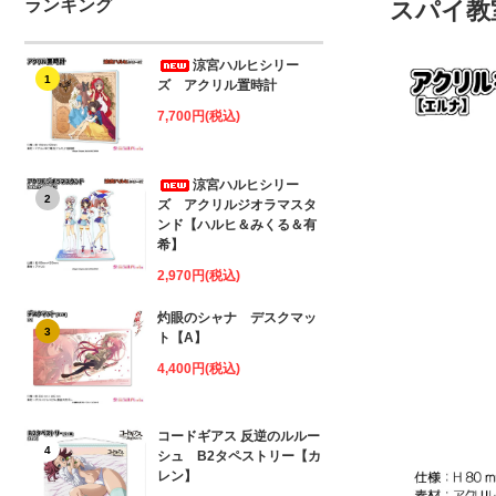
ランキング
スパイ教
涼宮ハルヒシリー
1
ズ アクリル置時計
7,700円(税込)
涼宮ハルヒシリー
2
ズ アクリルジオラマスタ
ンド【ハルヒ＆みくる＆有
希】
2,970円(税込)
灼眼のシャナ デスクマッ
3
ト【A】
4,400円(税込)
コードギアス 反逆のルルー
4
シュ B2タペストリー【カ
レン】