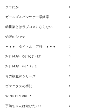
クラにか
ガールズ＆パンツァー最終章
幼馴染とはラブコメにならない
灼眼のシャナ
▼▼▼ タイトル：ア行 ▼▼▼
ｱｲﾄﾞﾙﾏｽﾀｰ ｼﾝﾃﾞﾚﾗｶﾞｰﾙｽﾞ
ｱｲﾄﾞﾙﾏｽﾀｰ ｼｬｲﾆｰｶﾗｰｽﾞ
青の祓魔師シリーズ
ヴァニタスの手記
WIND BREAKER
宇崎ちゃんは遊びたい！