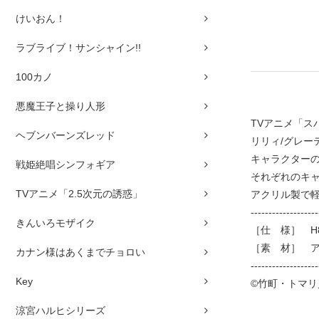
けいおん！
ラブライブ！サンシャイン!!
100カノ
悪魔王子と操り人形
TVアニメ「
ヘブンバーンズレッド
リリィ/グレー
キャラクター
戦姫絶唱シンフォギア
それぞれのキ
TVアニメ「2.5次元の誘惑」
アクリル製で
-------------------
きんいろモザイク
［仕 様］ H8
［素 材］ 
カナン様はあくまでチョロい
-------------------
Key
©竹町・トマリ
涼宮ハルヒシリーズ