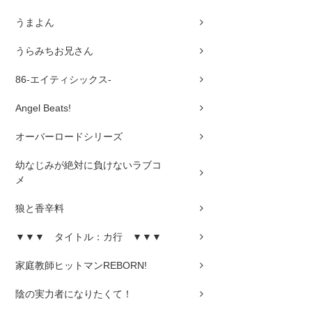
うまよん
うらみちお兄さん
86-エイティシックス-
Angel Beats!
オーバーロードシリーズ
幼なじみが絶対に負けないラブコ
メ
狼と香辛料
▼▼▼ タイトル：カ行 ▼▼▼
家庭教師ヒットマンREBORN!
陰の実力者になりたくて！