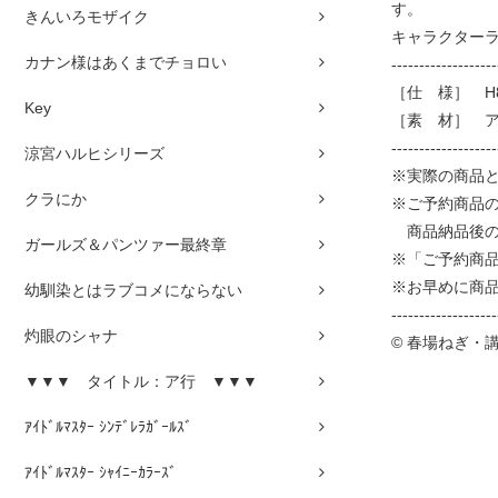
す。
きんいろモザイク
キャラクターラ
カナン様はあくまでチョロい
-------------------
［仕 様］ H8
Key
［素 材］ 
-------------------
涼宮ハルヒシリーズ
※実際の商品
クラにか
※ご予約商品
商品納品後の
ガールズ＆パンツァー最終章
※「ご予約商
※お早めに商
幼馴染とはラブコメにならない
-------------------
灼眼のシャナ
© 春場ねぎ・
▼▼▼ タイトル：ア行 ▼▼▼
ｱｲﾄﾞﾙﾏｽﾀｰ ｼﾝﾃﾞﾚﾗｶﾞｰﾙｽﾞ
ｱｲﾄﾞﾙﾏｽﾀｰ ｼｬｲﾆｰｶﾗｰｽﾞ