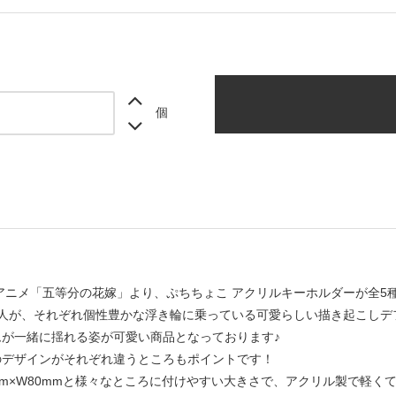
個
アニメ「五等分の花嫁」より、ぷちちょこ アクリルキーホルダーが全5
5人が、それぞれ個性豊かな浮き輪に乗っている可愛らしい描き起こしデ
ムが一緒に揺れる姿が可愛い商品となっております♪
のデザインがそれぞれ違うところもポイントです！
mm×W80mmと様々なところに付けやすい大きさで、アクリル製で軽