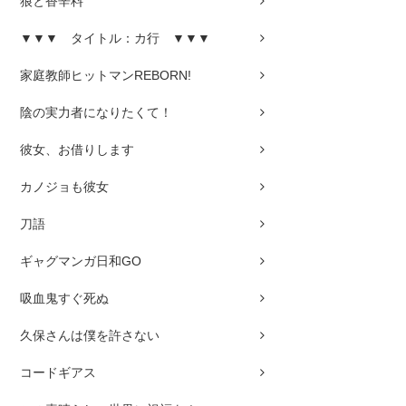
狼と香辛料
▼▼▼ タイトル：カ行 ▼▼▼
家庭教師ヒットマンREBORN!
陰の実力者になりたくて！
彼女、お借りします
カノジョも彼女
刀語
ギャグマンガ日和GO
吸血鬼すぐ死ぬ
久保さんは僕を許さない
コードギアス