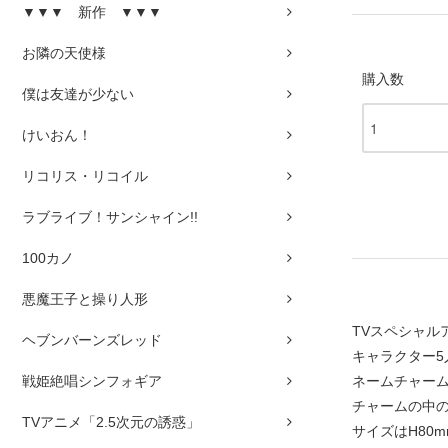
▼▼▼ 新作 ▼▼▼
お隣の天使様
購入数
僕は友達が少ない
けいおん！
リコリス・リコイル
ラブライブ！サンシャイン!!
100カノ
悪魔王子と操り人形
TVスペシャル
ヘブンバーンズレッド
キャラクター
戦姫絶唱シンフォギア
ネームチャー
チャームの中
TVアニメ「2.5次元の誘惑」
サイズはH80