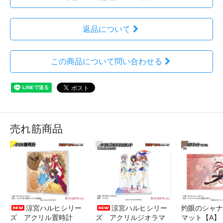
返品について
この商品について問い合わせる
売れ筋商品
涼宮ハルヒシリー
涼宮ハルヒシリー
灼眼のシャナ
ズ アクリル置時計
ズ アクリルジオラマ
マット【A】