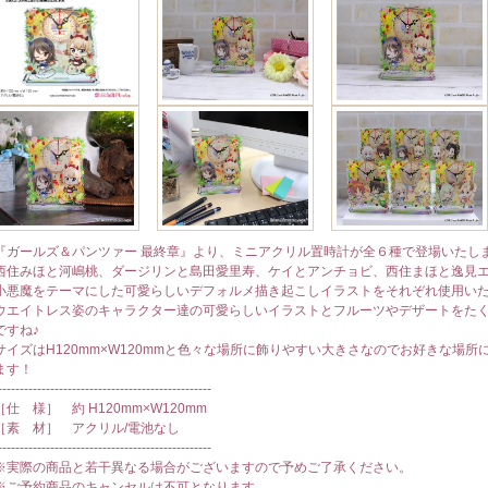
『ガールズ＆パンツァー 最終章』より、ミニアクリル置時計が全６種で登場いたし
西住みほと河嶋桃、ダージリンと島田愛里寿、ケイとアンチョビ、西住まほと逸見
小悪魔をテーマにした可愛らしいデフォルメ描き起こしイラストをそれぞれ使用い
ウエイトレス姿のキャラクター達の可愛らしいイラストとフルーツやデザートをた
ですね♪
サイズはH120mm×W120mmと色々な場所に飾りやすい大きさなのでお好きな場
ます！
-------------------------------------------------
［仕 様］ 約 H120mm×W120mm
［素 材］ アクリル/電池なし
-------------------------------------------------
※実際の商品と若干異なる場合がございますので予めご了承ください。
※ご予約商品のキャンセルは不可となります。