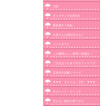
刀語
ギャグマンガ日和GO
吸血鬼すぐ死ぬ
久保さんは僕を許さない
コードギアス
この素晴らしい世界に祝福を！
ご注文はうさぎですか？シリーズ
五等分の花嫁シリーズ
▼▼▼ タイトル：サ行 ▼▼▼
サイレント・ウィッチ
冴えない彼女の育てかた