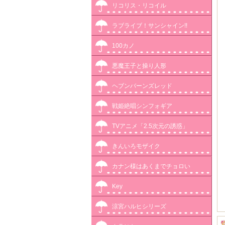
リコリス・リコイル
ラブライブ！サンシャイン!!
100カノ
悪魔王子と操り人形
ヘブンバーンズレッド
戦姫絶唱シンフォギア
TVアニメ「2.5次元の誘惑」
きんいろモザイク
カナン様はあくまでチョロい
Key
涼宮ハルヒシリーズ