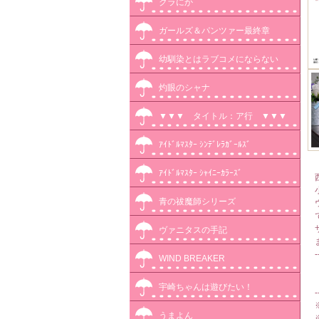
クラにか
ガールズ＆パンツァー最終章
幼馴染とはラブコメにならない
灼眼のシャナ
▼▼▼ タイトル：ア行 ▼▼▼
ｱｲﾄﾞﾙﾏｽﾀｰ ｼﾝﾃﾞﾚﾗｶﾞｰﾙｽﾞ
ｱｲﾄﾞﾙﾏｽﾀｰ ｼｬｲﾆｰｶﾗｰｽﾞ
青の祓魔師シリーズ
ヴァニタスの手記
-
WIND BREAKER
宇崎ちゃんは遊びたい！
-
うまよん