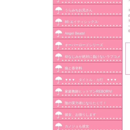
うらみちお兄さん
86-エイティシックス-
-
Angel Beats!
オーバーロードシリーズ
幼なじみが絶対に負けないラブコメ
狼と香辛料
▼▼▼ タイトル：カ行 ▼▼▼
家庭教師ヒットマンREBORN!
陰の実力者になりたくて！
彼女、お借りします
カノジョも彼女