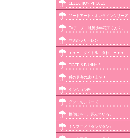
SELECTION PROJECT
ソードアート・オンラインシリーズ
TVアニメ「地縛少年花子くん２」
葬送のフリーレン
▼▼▼ タイトル：タ行 ▼▼▼
TIGER & BUNNY 2
盾の勇者の成り上がり
ダンジョン飯
ダンまちシリーズ
探偵はもう、死んでいる。
ＴＶアニメ『ダンダダン』