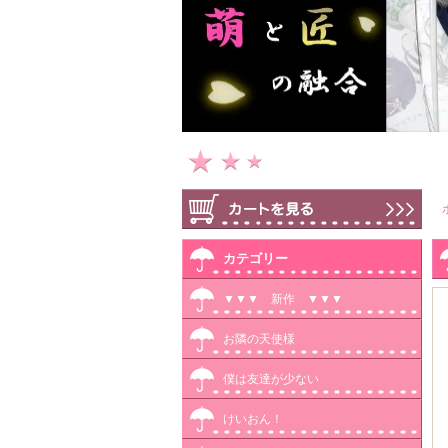
カテゴリー
▼▼▼ 新作 ▼▼▼
お隣の天使様
僕は友達が少ない
けいおん！