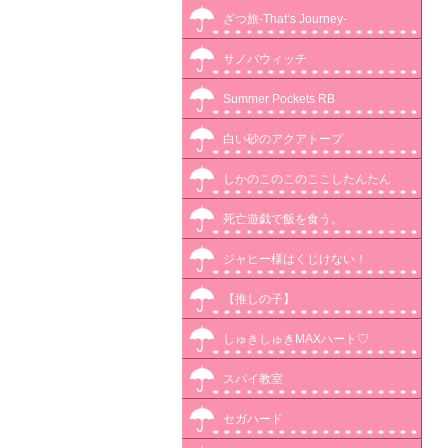
ざつ旅-That‘s Journey-
サノバウィッチ
Summer Pockets RB
白い砂のアクアトープ
しかのこのこのここしたんたん
死亡遊戯で飯を食う。
ジャヒー様はくじけない！
【推しの子】
しゅきしゅきMAXハート♡
スパイ教室
セガハード