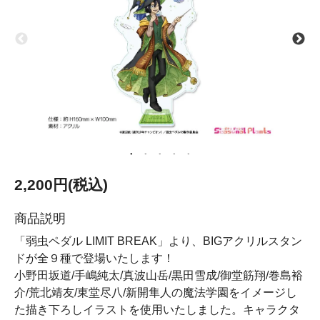
2,200円(税込)
商品説明
「弱虫ペダル LIMIT BREAK」より、BIGアクリルスタン
ドが全９種で登場いたします！
小野田坂道/手嶋純太/真波山岳/黒田雪成/御堂筋翔/巻島裕
介/荒北靖友/東堂尽八/新開隼人の魔法学園をイメージし
た描き下ろしイラストを使用いたしました。キャラクタ