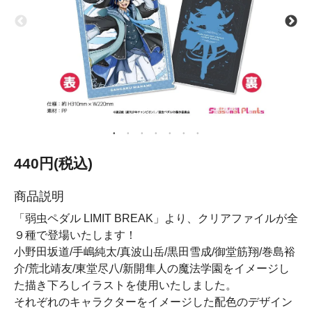
440円(税込)
商品説明
「弱虫ペダル LIMIT BREAK」より、クリアファイルが全
９種で登場いたします！
小野田坂道/手嶋純太/真波山岳/黒田雪成/御堂筋翔/巻島裕
介/荒北靖友/東堂尽八/新開隼人の魔法学園をイメージし
た描き下ろしイラストを使用いたしました。
それぞれのキャラクターをイメージした配色のデザイン