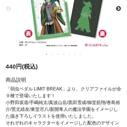
440円(税込)
商品説明
「弱虫ペダル LIMIT BREAK」より、クリアファイルが全
９種で登場いたします！
小野田坂道/手嶋純太/真波山岳/黒田雪成/御堂筋翔/巻島裕
介/荒北靖友/東堂尽八/新開隼人の魔法学園をイメージし
た描き下ろしイラストを使用いたしました。
それぞれのキャラクターをイメージした配色のデザイン