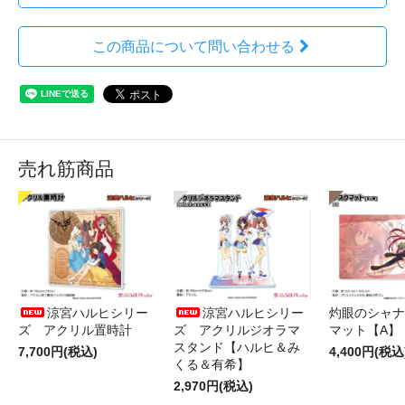
この商品について問い合わせる
売れ筋商品
涼宮ハルヒシリー
涼宮ハルヒシリー
灼眼のシャナ
ズ アクリル置時計
ズ アクリルジオラマ
マット【A】
スタンド【ハルヒ＆み
7,700円(税込)
4,400円(税込
くる＆有希】
2,970円(税込)