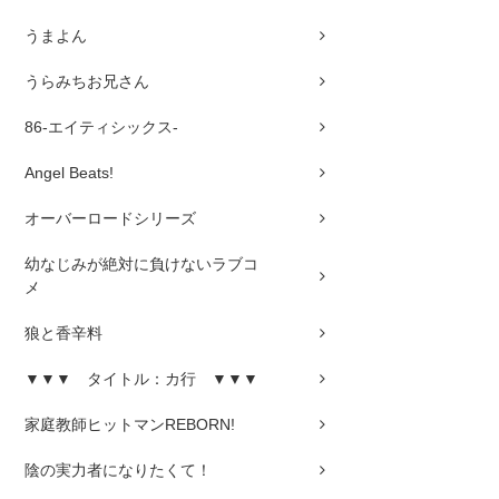
うまよん
うらみちお兄さん
86-エイティシックス-
Angel Beats!
オーバーロードシリーズ
幼なじみが絶対に負けないラブコ
メ
狼と香辛料
▼▼▼ タイトル：カ行 ▼▼▼
家庭教師ヒットマンREBORN!
陰の実力者になりたくて！