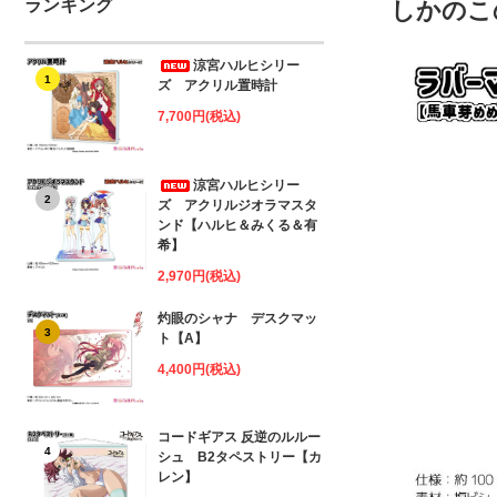
ランキング
しかのこ
涼宮ハルヒシリー
1
ズ アクリル置時計
7,700円(税込)
涼宮ハルヒシリー
2
ズ アクリルジオラマスタ
ンド【ハルヒ＆みくる＆有
希】
2,970円(税込)
灼眼のシャナ デスクマッ
3
ト【A】
4,400円(税込)
コードギアス 反逆のルルー
4
シュ B2タペストリー【カ
レン】