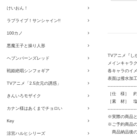
けいおん！
ラブライブ！サンシャイン!!
100カノ
悪魔王子と操り人形
TVアニメ『
ヘブンバーンズレッド
メインキャラ
戦姫絶唱シンフォギア
各キャラのイ
表面は撥水加
TVアニメ「2.5次元の誘惑」
-------------------
［仕 様］ 約 
きんいろモザイク
［素 材］ 
カナン様はあくまでチョロい
-------------------
※実際の商品
Key
※ご予約商品
商品納品後の
涼宮ハルヒシリーズ