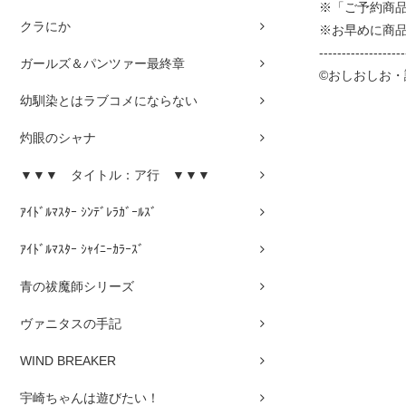
※「ご予約商
クラにか
※お早めに商
-------------------
ガールズ＆パンツァー最終章
©おしおしお
幼馴染とはラブコメにならない
灼眼のシャナ
▼▼▼ タイトル：ア行 ▼▼▼
ｱｲﾄﾞﾙﾏｽﾀｰ ｼﾝﾃﾞﾚﾗｶﾞｰﾙｽﾞ
ｱｲﾄﾞﾙﾏｽﾀｰ ｼｬｲﾆｰｶﾗｰｽﾞ
青の祓魔師シリーズ
ヴァニタスの手記
WIND BREAKER
宇崎ちゃんは遊びたい！