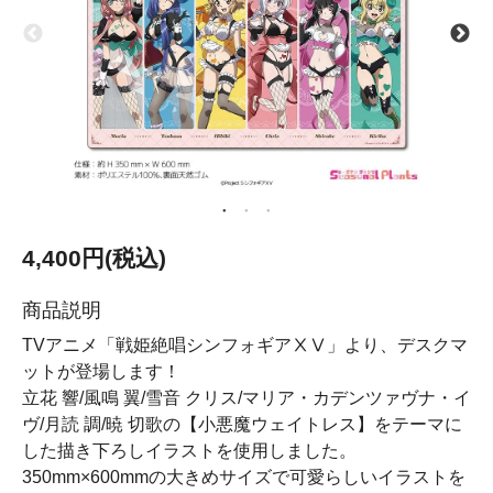
4,400円(税込)
商品説明
TVアニメ「戦姫絶唱シンフォギアⅩⅤ」より、デスクマ
ットが登場します！
立花 響/風鳴 翼/雪音 クリス/マリア・カデンツァヴナ・イ
ヴ/月読 調/暁 切歌の【小悪魔ウェイトレス】をテーマに
した描き下ろしイラストを使用しました。
350mm×600mmの大きめサイズで可愛らしいイラストを