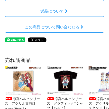
返品について
この商品について問い合わせる
売れ筋商品
涼宮ハルヒシリー
涼宮ハルヒシリー
涼宮ハ
ズ アクリル置時計
ズ グラフィックTシャ
ズ アクリル
ツ【ハルヒ】
スタンド【ハ