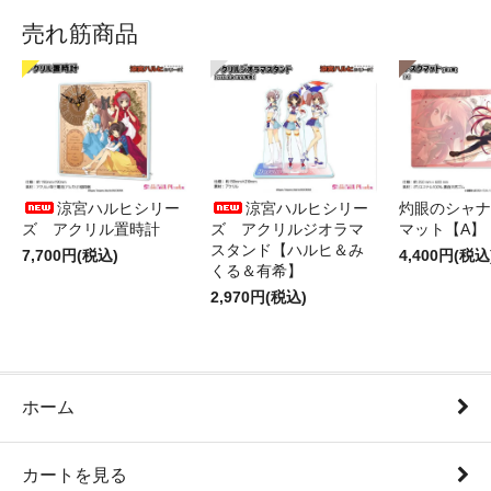
売れ筋商品
涼宮ハルヒシリー
涼宮ハルヒシリー
灼眼のシャナ
ズ アクリル置時計
ズ アクリルジオラマ
マット【A】
スタンド【ハルヒ＆み
7,700円(税込)
4,400円(税込
くる＆有希】
2,970円(税込)
ホーム
カートを見る