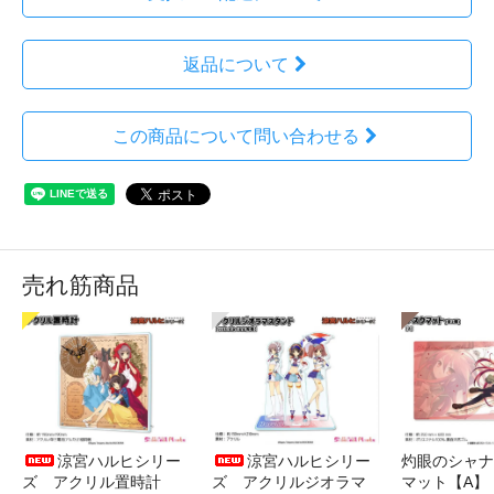
返品について
この商品について問い合わせる
売れ筋商品
涼宮ハルヒシリー
涼宮ハルヒシリー
灼眼のシャナ
ズ アクリル置時計
ズ アクリルジオラマ
マット【A】