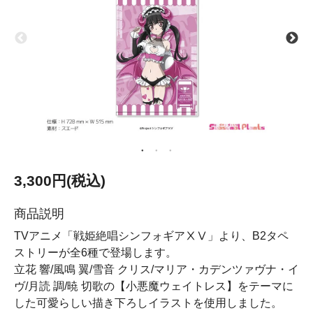
3,300円(税込)
商品説明
TVアニメ「戦姫絶唱シンフォギアⅩⅤ」より、B2タペ
ストリーが全6種で登場します。
立花 響/風鳴 翼/雪音 クリス/マリア・カデンツァヴナ・イ
ヴ/月読 調/暁 切歌の【小悪魔ウェイトレス】をテーマに
した可愛らしい描き下ろしイラストを使用しました。