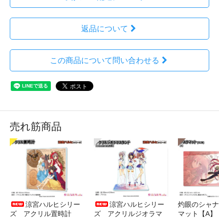
返品について
この商品について問い合わせる
売れ筋商品
涼宮ハルヒシリー
涼宮ハルヒシリー
灼眼のシャナ
ズ アクリル置時計
ズ アクリルジオラマ
マット【A】