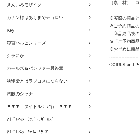
［素 材］ コ
きんいろモザイク
-------------------
カナン様はあくまでチョロい
※実際の商品
※ご予約商品
Key
商品納品後の
※「ご予約商
涼宮ハルヒシリーズ
※お早めに商
クラにか
-------------------
©GIRLS und PA
ガールズ＆パンツァー最終章
幼馴染とはラブコメにならない
灼眼のシャナ
▼▼▼ タイトル：ア行 ▼▼▼
ｱｲﾄﾞﾙﾏｽﾀｰ ｼﾝﾃﾞﾚﾗｶﾞｰﾙｽﾞ
ｱｲﾄﾞﾙﾏｽﾀｰ ｼｬｲﾆｰｶﾗｰｽﾞ