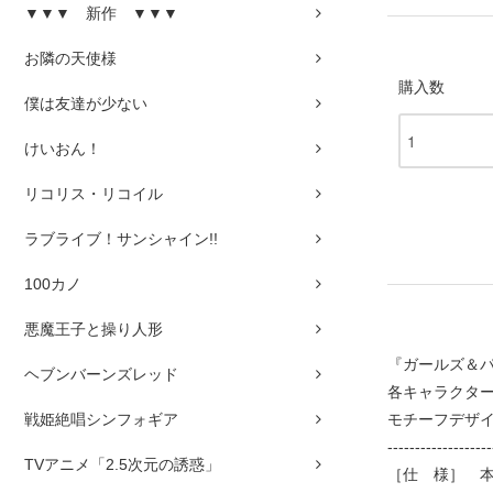
▼▼▼ 新作 ▼▼▼
お隣の天使様
購入数
僕は友達が少ない
けいおん！
リコリス・リコイル
ラブライブ！サンシャイン!!
100カノ
悪魔王子と操り人形
『ガールズ＆パ
ヘブンバーンズレッド
各キャラクタ
戦姫絶唱シンフォギア
モチーフデザ
-------------------
TVアニメ「2.5次元の誘惑」
［仕 様］ 本体/