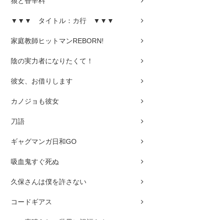
狼と香辛料
▼▼▼ タイトル：カ行 ▼▼▼
家庭教師ヒットマンREBORN!
陰の実力者になりたくて！
彼女、お借りします
カノジョも彼女
刀語
ギャグマンガ日和GO
吸血鬼すぐ死ぬ
久保さんは僕を許さない
コードギアス