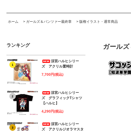
ホーム
>
ガールズ＆パンツァー最終章
>
版権イラスト・通常商品
ランキング
ガールズ
涼宮ハルヒシリー
1
ズ アクリル置時計
7,700円(税込)
涼宮ハルヒシリー
2
ズ グラフィックTシャツ
【ハルヒ】
4,290円(税込)
涼宮ハルヒシリー
3
ズ アクリルジオラマスタ