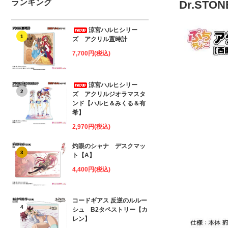
ランキング
Dr.S
涼宮ハルヒシリー
1
ズ アクリル置時計
7,700円(税込)
涼宮ハルヒシリー
2
ズ アクリルジオラマスタ
ンド【ハルヒ＆みくる＆有
希】
2,970円(税込)
灼眼のシャナ デスクマッ
3
ト【A】
4,400円(税込)
コードギアス 反逆のルルー
4
シュ B2タペストリー【カ
レン】