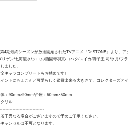
より第4期最終シーズンが放送開始されたTVアニメ『Dr.STONE』より
ぎりゲン/七海龍水/クロム/西園寺羽京/コハク/スイカ/獅子王 司/氷
用しました。
全キャラコンプリートもお勧めです♪
ポイントにちょこんと可愛らしく鑑賞出来る大きさで、コレクターズア
-------------------------------
：90mm×90mm/台座：50mm×50mm
アクリル
-------------------------------
と若干異なる場合がございますので予めご了承ください。
のキャンセルは不可となります。