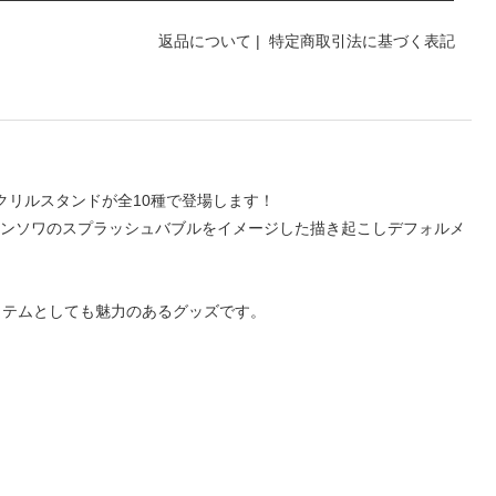
返品について
|
特定商取引法に基づく表記
、アクリルスタンドが全10種で登場します！
月/フランソワのスプラッシュバブルをイメージした描き起こしデフォルメ
イテムとしても魅力のあるグッズです。