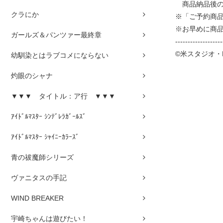
商品納品後の
クラにか
※「ご予約商
※お早めに商
ガールズ＆パンツァー最終章
-------------------
©米スタジオ・B
幼馴染とはラブコメにならない
灼眼のシャナ
▼▼▼ タイトル：ア行 ▼▼▼
ｱｲﾄﾞﾙﾏｽﾀｰ ｼﾝﾃﾞﾚﾗｶﾞｰﾙｽﾞ
ｱｲﾄﾞﾙﾏｽﾀｰ ｼｬｲﾆｰｶﾗｰｽﾞ
青の祓魔師シリーズ
ヴァニタスの手記
WIND BREAKER
宇崎ちゃんは遊びたい！