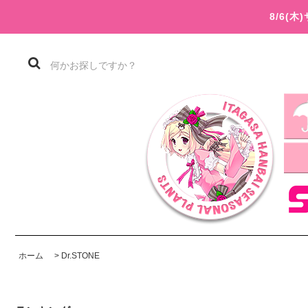
8/6(
ホーム
>
Dr.STONE