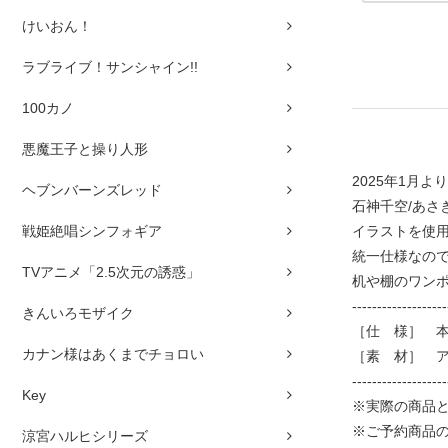
けいおん！
ラブライブ！サンシャイン!!
100カノ
悪魔王子と操り人形
2025年1月
ヘブンバーンズレッド
石神千空/あさ
戦姫絶唱シンフォギア
イラストを使
統一仕様なので
TVアニメ「2.5次元の誘惑」
机や棚のワン
-------------------
きんいろモザイク
［仕 様］ 本体
カナン様はあくまでチョロい
［素 材］ 
-------------------
Key
※実際の商品
※ご予約商品
涼宮ハルヒシリーズ