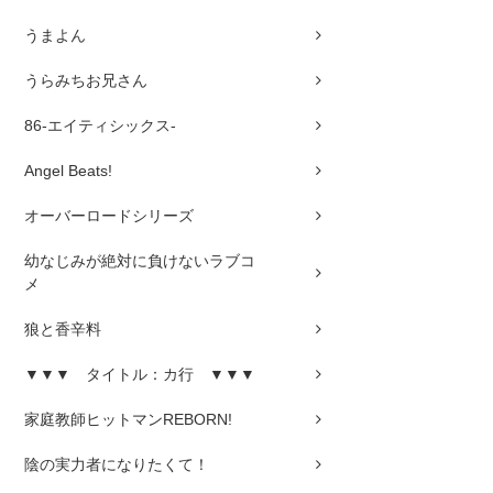
うまよん
うらみちお兄さん
86-エイティシックス-
Angel Beats!
オーバーロードシリーズ
幼なじみが絶対に負けないラブコ
メ
狼と香辛料
▼▼▼ タイトル：カ行 ▼▼▼
家庭教師ヒットマンREBORN!
陰の実力者になりたくて！