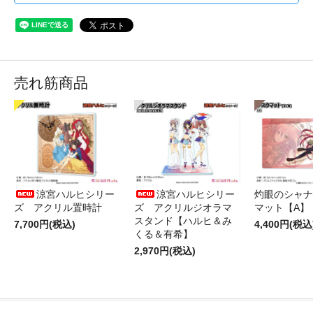
売れ筋商品
涼宮ハルヒシリー
涼宮ハルヒシリー
灼眼のシャナ
ズ アクリル置時計
ズ アクリルジオラマ
マット【A】
スタンド【ハルヒ＆み
7,700円(税込)
4,400円(税込
くる＆有希】
2,970円(税込)