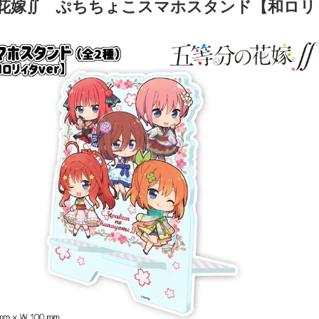
花嫁∬ ぷちちょこスマホスタンド【和ロリィ