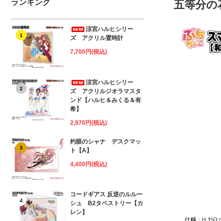
ランキング
五等分の
涼宮ハルヒシリー
1
ズ アクリル置時計
7,700円(税込)
涼宮ハルヒシリー
2
ズ アクリルジオラマスタ
ンド【ハルヒ＆みくる＆有
希】
2,970円(税込)
灼眼のシャナ デスクマッ
3
ト【A】
4,400円(税込)
コードギアス 反逆のルルー
4
シュ B2タペストリー【カ
レン】