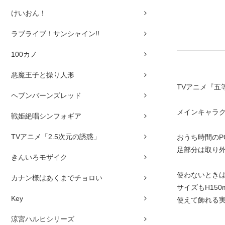
けいおん！
ラブライブ！サンシャイン!!
100カノ
悪魔王子と操り人形
TVアニメ『五
ヘブンバーンズレッド
メインキャラ
戦姫絶唱シンフォギア
TVアニメ「2.5次元の誘惑」
おうち時間の
足部分は取り外
きんいろモザイク
使わないときは
カナン様はあくまでチョロい
サイズもH15
Key
使えて飾れる実
涼宮ハルヒシリーズ