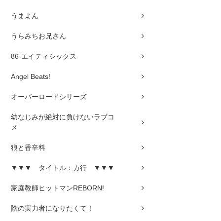
うまよん
うらみちお兄さん
86-エイティシックス-
Angel Beats!
オーバーロードシリーズ
幼なじみが絶対に負けないラブコ
メ
狼と香辛料
▼▼▼ タイトル：カ行 ▼▼▼
家庭教師ヒットマンREBORN!
陰の実力者になりたくて！