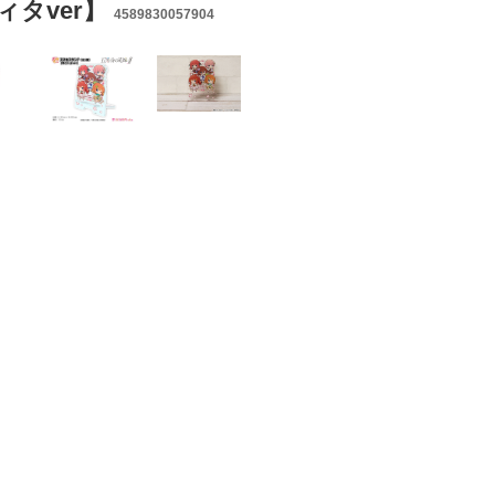
タver】
4589830057904