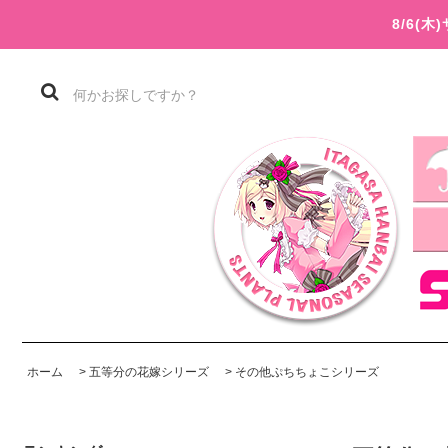
8/6(
ホーム
>
五等分の花嫁シリーズ
>
その他ぷちちょこシリーズ