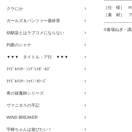
-------------------
［仕 様］ H1
クラにか
［素 材］ 
ガールズ＆パンツァー最終章
-------------------
©春場ねぎ・
幼馴染とはラブコメにならない
灼眼のシャナ
▼▼▼ タイトル：ア行 ▼▼▼
ｱｲﾄﾞﾙﾏｽﾀｰ ｼﾝﾃﾞﾚﾗｶﾞｰﾙｽﾞ
ｱｲﾄﾞﾙﾏｽﾀｰ ｼｬｲﾆｰｶﾗｰｽﾞ
青の祓魔師シリーズ
ヴァニタスの手記
WIND BREAKER
宇崎ちゃんは遊びたい！