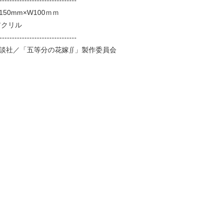
-------------------------------
50mm×W100ｍｍ
アクリル
-------------------------------
講談社／「五等分の花嫁∬」製作委員会