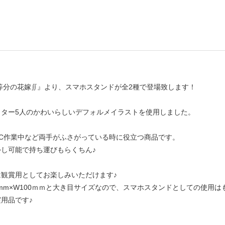
等分の花嫁∬』より、スマホスタンドが全2種で登場致します！
クター5人のかわいらしいデフォルメイラストを使用しました。
PC作業中など両手がふさがっている時に役立つ商品です。
し可能で持ち運びもらくちん♪
観賞用としてお楽しみいただけます♪
0mm×W100ｍｍと大き目サイズなので、スマホスタンドとしての使用
用品です♪