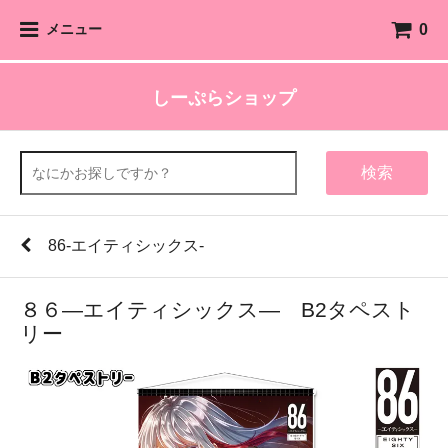
0
メニュー
しーぷらショップ
検索
86-エイティシックス-
８６―エイティシックス― B2タペスト
リー