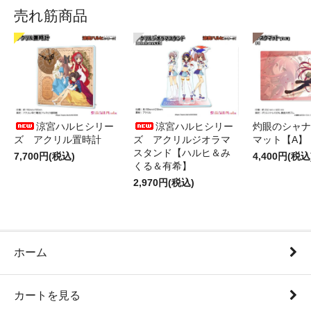
売れ筋商品
涼宮ハルヒシリー
涼宮ハルヒシリー
灼眼のシャナ
ズ アクリル置時計
ズ アクリルジオラマ
マット【A】
スタンド【ハルヒ＆み
7,700円(税込)
4,400円(税込
くる＆有希】
2,970円(税込)
ホーム
カートを見る