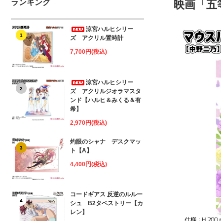
ランキング
映画「五
涼宮ハルヒシリー
1
ズ アクリル置時計
7,700円(税込)
涼宮ハルヒシリー
2
ズ アクリルジオラマスタ
ンド【ハルヒ＆みくる＆有
希】
2,970円(税込)
灼眼のシャナ デスクマッ
3
ト【A】
4,400円(税込)
コードギアス 反逆のルルー
4
シュ B2タペストリー【カ
レン】