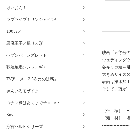
けいおん！
ラブライブ！サンシャイン!!
100カノ
悪魔王子と操り人形
映画「五等分
ヘブンバーンズレッド
ウェディング
戦姫絶唱シンフォギア
各キャラ達を
大きめサイズ
TVアニメ「2.5次元の誘惑」
表面は撥水加
そして、万が
きんいろモザイク
カナン様はあくまでチョロい
-------------------
［仕 様］ H2
Key
［素 材］ 
-------------------
涼宮ハルヒシリーズ