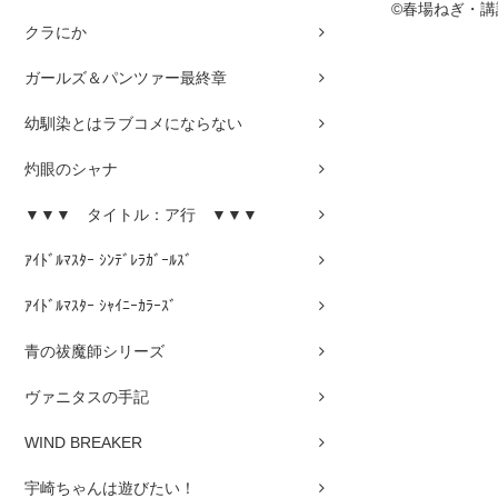
©春場ねぎ・
クラにか
ガールズ＆パンツァー最終章
幼馴染とはラブコメにならない
灼眼のシャナ
▼▼▼ タイトル：ア行 ▼▼▼
ｱｲﾄﾞﾙﾏｽﾀｰ ｼﾝﾃﾞﾚﾗｶﾞｰﾙｽﾞ
ｱｲﾄﾞﾙﾏｽﾀｰ ｼｬｲﾆｰｶﾗｰｽﾞ
青の祓魔師シリーズ
ヴァニタスの手記
WIND BREAKER
宇崎ちゃんは遊びたい！