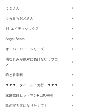
うまよん
うらみちお兄さん
86-エイティシックス-
Angel Beats!
オーバーロードシリーズ
幼なじみが絶対に負けないラブコ
メ
狼と香辛料
▼▼▼ タイトル：カ行 ▼▼▼
家庭教師ヒットマンREBORN!
陰の実力者になりたくて！