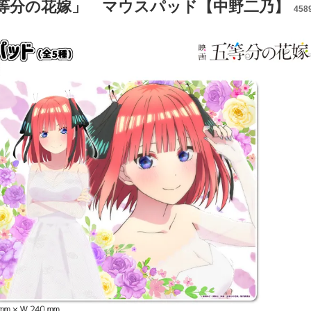
等分の花嫁」 マウスパッド【中野二乃】
458