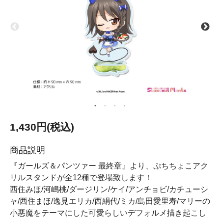
1,430円(税込)
商品説明
『ガールズ＆パンツァー 最終章』より、ぷちちょこアク
リルスタンドが全12種で登場致します！
西住みほ/河嶋桃/ダージリン/ケイ/アンチョビ/カチューシ
ャ/西住まほ/逸見エリカ/西絹代/ミカ/島田愛里寿/マリーの
小悪魔をテーマにした可愛らしいデフォルメ描き起こし