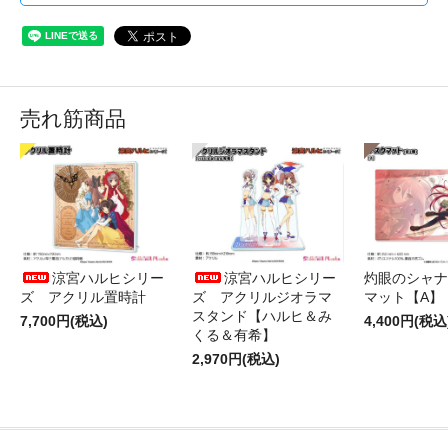
売れ筋商品
涼宮ハルヒシリー
涼宮ハルヒシリー
灼眼のシャナ
ズ アクリル置時計
ズ アクリルジオラマ
マット【A】
スタンド【ハルヒ＆み
7,700円(税込)
4,400円(税込
くる＆有希】
2,970円(税込)