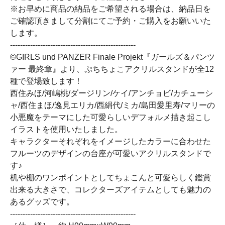
※お早めに商品の納品をご希望される場合は、納品日を
ご確認頂きまして分割にてご予約・ご購入をお願いいた
します。
--------------------------------------------------
©GIRLS und PANZER Finale Projekt『ガールズ＆パンツ
ァー 最終章』より、ぷちちょこアクリルスタンドが全12
種で登場致します！
西住みほ/河嶋桃/ダージリン/ケイ/アンチョビ/カチューシ
ャ/西住まほ/逸見エリカ/西絹代/ミカ/島田愛里寿/マリーの
小悪魔をテーマにした可愛らしいデフォルメ描き起こし
イラストを使用いたしました。
キャラクターそれぞれをイメージしたカラーに合わせた
フルーツのデザインの台座が可愛いアクリルスタンドで
す♪
机や棚のワンポイントとしてちょこんと可愛らしく鑑賞
出来る大きさで、コレクターズアイテムとしても魅力の
あるグッズです。
--------------------------------------------------