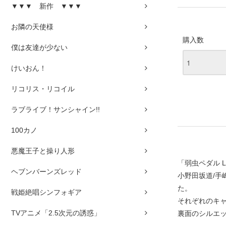
▼▼▼ 新作 ▼▼▼
お隣の天使様
購入数
僕は友達が少ない
けいおん！
リコリス・リコイル
ラブライブ！サンシャイン!!
100カノ
悪魔王子と操り人形
「弱虫ペダル 
ヘブンバーンズレッド
小野田坂道/手
た。
戦姫絶唱シンフォギア
それぞれのキ
TVアニメ「2.5次元の誘惑」
裏面のシルエ