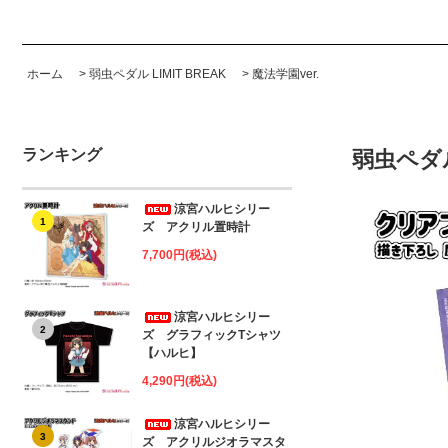
ホーム
>
弱虫ペダル LIMIT BREAK
>
魔法学園ver.
ランキング
弱虫ペダル
涼宮ハルヒシリー
1
ズ アクリル置時計
7,700円(税込)
涼宮ハルヒシリー
2
ズ グラフィックTシャツ
【ハルヒ】
4,290円(税込)
涼宮ハルヒシリー
3
ズ アクリルジオラマスタ