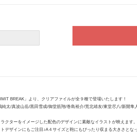
LIMIT BREAK」より、クリアファイルが全９種で登場いたします！
嶋純太/真波山岳/黒田雪成/御堂筋翔/巻島裕介/荒北靖友/東堂尽八/新
ャラクターをイメージした配色のデザインに素敵なイラストが映えます
ットデザインにもご注目♪A４サイズと鞄にもぴったり収まる大きさとな