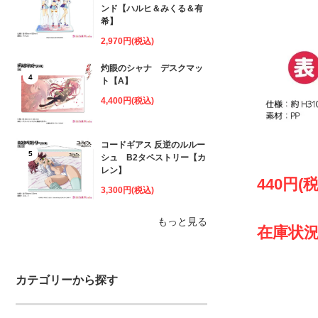
ンド【ハルヒ＆みくる＆有
希】
2,970円(税込)
灼眼のシャナ デスクマッ
4
ト【A】
4,400円(税込)
コードギアス 反逆のルルー
5
シュ B2タペストリー【カ
レン】
440円(
3,300円(税込)
もっと見る
在庫状況
カテゴリーから探す