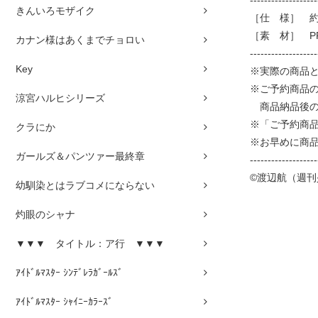
-------------------
きんいろモザイク
［仕 様］ 約 
［素 材］ P
カナン様はあくまでチョロい
-------------------
Key
※実際の商品
※ご予約商品
涼宮ハルヒシリーズ
商品納品後の
※「ご予約商
クラにか
※お早めに商
ガールズ＆パンツァー最終章
-------------------
©渡辺航（週刊
幼馴染とはラブコメにならない
灼眼のシャナ
▼▼▼ タイトル：ア行 ▼▼▼
ｱｲﾄﾞﾙﾏｽﾀｰ ｼﾝﾃﾞﾚﾗｶﾞｰﾙｽﾞ
ｱｲﾄﾞﾙﾏｽﾀｰ ｼｬｲﾆｰｶﾗｰｽﾞ