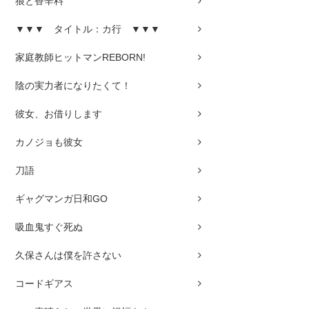
狼と香辛料
▼▼▼ タイトル：カ行 ▼▼▼
家庭教師ヒットマンREBORN!
陰の実力者になりたくて！
彼女、お借りします
カノジョも彼女
刀語
ギャグマンガ日和GO
吸血鬼すぐ死ぬ
久保さんは僕を許さない
コードギアス