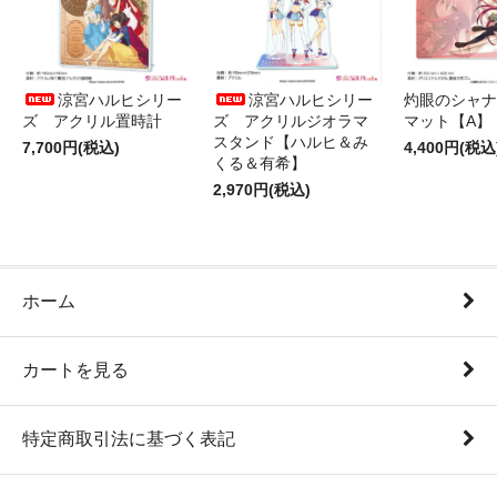
涼宮ハルヒシリー
涼宮ハルヒシリー
灼眼のシャナ
ズ アクリル置時計
ズ アクリルジオラマ
マット【A】
スタンド【ハルヒ＆み
7,700円(税込)
4,400円(税込
くる＆有希】
2,970円(税込)
ホーム
カートを見る
特定商取引法に基づく表記