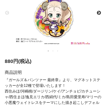
880円(税込)
商品説明
『ガールズ＆パンツァー 最終章』より、マグネットステ
ッカーが全12種で登場いたします！
西住みほ/河嶋桃/ダージリン/ケイ/アンチョビ/カチューシ
ャ/西住まほ/逸見エリカ/西絹代/ミカ/島田愛里寿/マリーの
小悪魔ウェイトレスをテーマにした描き起こしデフォル