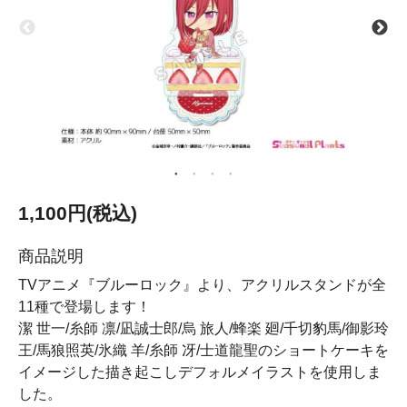
1,100円(税込)
商品説明
TVアニメ『ブルーロック』より、アクリルスタンドが全
11種で登場します！
潔 世一/糸師 凛/凪誠士郎/烏 旅人/蜂楽 廻/千切豹馬/御影玲
王/馬狼照英/氷織 羊/糸師 冴/士道龍聖のショートケーキを
イメージした描き起こしデフォルメイラストを使用しま
した。