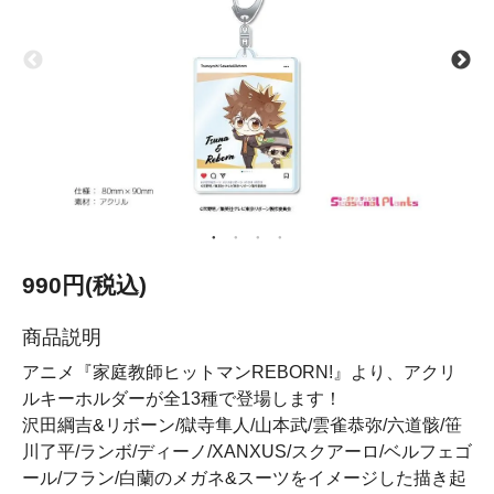
990円(税込)
商品説明
アニメ『家庭教師ヒットマンREBORN!』より、アクリ
ルキーホルダーが全13種で登場します！
沢田綱吉&リボーン/獄寺隼人/山本武/雲雀恭弥/六道骸/笹
川了平/ランボ/ディーノ/XANXUS/スクアーロ/ベルフェゴ
ール/フラン/白蘭のメガネ&スーツをイメージした描き起