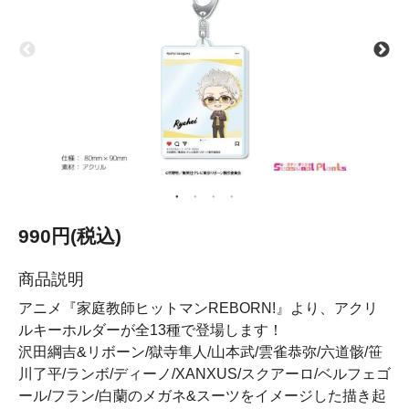
990円(税込)
商品説明
アニメ『家庭教師ヒットマンREBORN!』より、アクリ
ルキーホルダーが全13種で登場します！
沢田綱吉&リボーン/獄寺隼人/山本武/雲雀恭弥/六道骸/笹
川了平/ランボ/ディーノ/XANXUS/スクアーロ/ベルフェゴ
ール/フラン/白蘭のメガネ&スーツをイメージした描き起