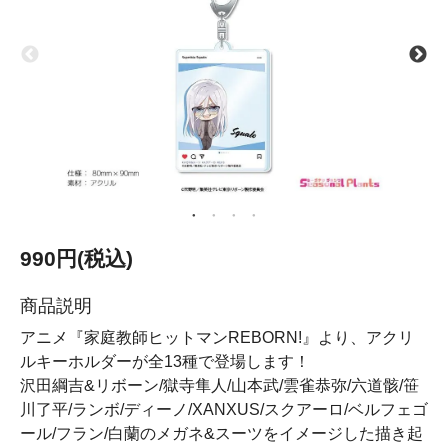
990円(税込)
商品説明
アニメ『家庭教師ヒットマンREBORN!』より、アクリ
ルキーホルダーが全13種で登場します！
沢田綱吉&リボーン/獄寺隼人/山本武/雲雀恭弥/六道骸/笹
川了平/ランボ/ディーノ/XANXUS/スクアーロ/ベルフェゴ
ール/フラン/白蘭のメガネ&スーツをイメージした描き起