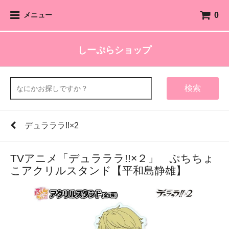
0
メニュー
しーぷらショップ
検索
デュラララ!!×2
TVアニメ「デュラララ!!×２」 ぷちちょ
こアクリルスタンド【平和島静雄】