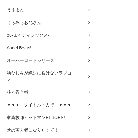
うまよん
うらみちお兄さん
86-エイティシックス-
Angel Beats!
オーバーロードシリーズ
幼なじみが絶対に負けないラブコ
メ
狼と香辛料
▼▼▼ タイトル：カ行 ▼▼▼
家庭教師ヒットマンREBORN!
陰の実力者になりたくて！