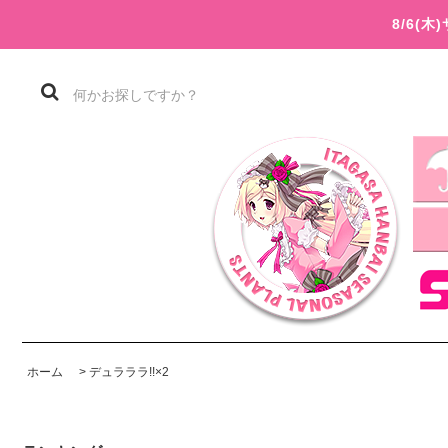
8/6(
ホーム
>
デュラララ!!×2