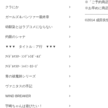
※「ご予約商
クラにか
※お早めに商
-------------------
ガールズ＆パンツァー最終章
©2014 成
幼馴染とはラブコメにならない
灼眼のシャナ
▼▼▼ タイトル：ア行 ▼▼▼
ｱｲﾄﾞﾙﾏｽﾀｰ ｼﾝﾃﾞﾚﾗｶﾞｰﾙｽﾞ
ｱｲﾄﾞﾙﾏｽﾀｰ ｼｬｲﾆｰｶﾗｰｽﾞ
青の祓魔師シリーズ
ヴァニタスの手記
WIND BREAKER
宇崎ちゃんは遊びたい！