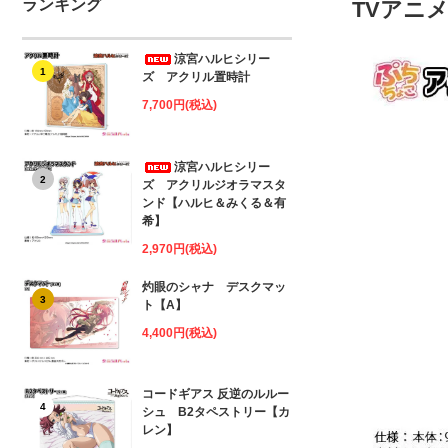
ランキング
TVアニ
涼宮ハルヒシリー
1
ズ アクリル置時計
7,700円(税込)
涼宮ハルヒシリー
2
ズ アクリルジオラマスタ
ンド【ハルヒ＆みくる＆有
希】
2,970円(税込)
灼眼のシャナ デスクマッ
3
ト【A】
4,400円(税込)
コードギアス 反逆のルルー
4
シュ B2タペストリー【カ
レン】