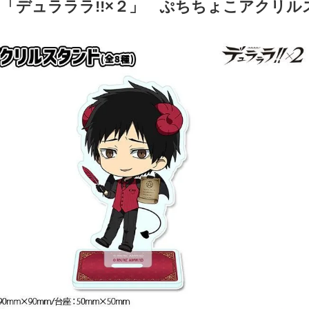
メ「デュラララ!!×２」 ぷちちょこアクリ