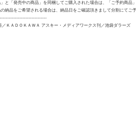
品」と「発売中の商品」を同梱してご購入された場合は、「ご予約商品
品の納品をご希望される場合は、納品日をご確認頂きまして分割にてご
-------------------------------
田良悟／ＫＡＤＯＫＡＷＡ アスキー・メディアワークス刊／池袋ダラーズ