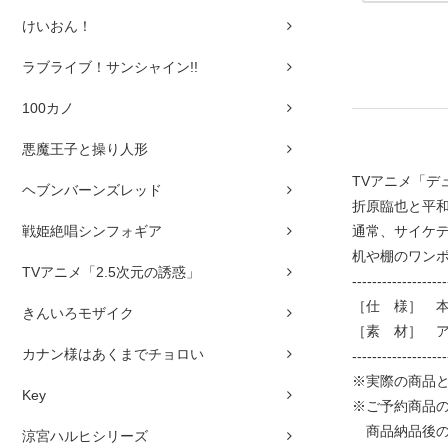
けいおん！
ラブライブ！サンシャイン!!
100カノ
悪魔王子と操り人形
TVアニメ「デ
ヘブンバーンズレッド
折原臨也と平
戦姫絶唱シンフォギア
通常、サイケ
机や棚のワン
TVアニメ「2.5次元の誘惑」
-------------------
［仕 様］ 本体
きんいろモザイク
［素 材］ 
カナン様はあくまでチョロい
-------------------
※実際の商品
Key
※ご予約商品
商品納品後の
涼宮ハルヒシリーズ