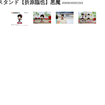
ルスタンド【折原臨也】悪魔
4589830091502