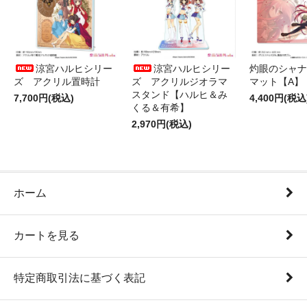
涼宮ハルヒシリー
涼宮ハルヒシリー
灼眼のシャナ
ズ アクリル置時計
ズ アクリルジオラマ
マット【A】
スタンド【ハルヒ＆み
7,700円(税込)
4,400円(税込
くる＆有希】
2,970円(税込)
ホーム
カートを見る
特定商取引法に基づく表記