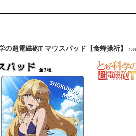
学の超電磁砲T マウスパッド【食蜂操祈】
458