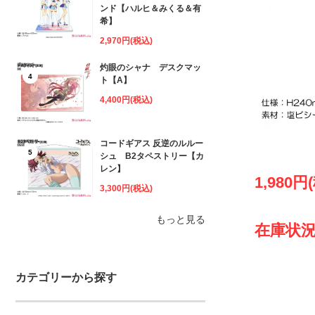
ンド【ハルヒ＆みくる＆有
希】
2,970円(税込)
灼眼のシャナ デスクマッ
4
ト【A】
4,400円(税込)
コードギアス 反逆のルルー
5
シュ B2タペストリー【カ
レン】
1,980円
3,300円(税込)
もっと見る
在庫状況
カテゴリーから探す