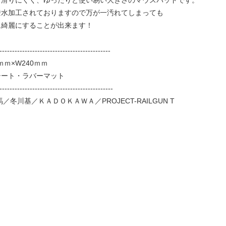
撥水加工されておりますので万が一汚れてしまっても
に綺麗にすることが出来ます！
--------------------------------------------
ｍｍ×W240ｍｍ
シート・ラバーマット
---------------------------------------------
和馬／冬川基／ＫＡＤＯＫＡＷＡ／PROJECT-RAILGUN T