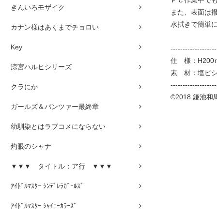
きんいろモザイク
また、表面は
水拭きで簡単
カナン様はあくまでチョロい
Key
-------------------
仕 様：H200
涼宮ハルヒシリーズ
素 材：塩ビ
-------------------
クラにか
©2018 鎌池
ガールズ＆パンツァー最終章
幼馴染とはラブコメにならない
灼眼のシャナ
▼▼▼ タイトル：ア行 ▼▼▼
ｱｲﾄﾞﾙﾏｽﾀｰ ｼﾝﾃﾞﾚﾗｶﾞｰﾙｽﾞ
ｱｲﾄﾞﾙﾏｽﾀｰ ｼｬｲﾆｰｶﾗｰｽﾞ