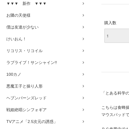
▼▼▼ 新作 ▼▼▼
お隣の天使様
購入数
僕は友達が少ない
けいおん！
リコリス・リコイル
ラブライブ！サンシャイン!!
100カノ
悪魔王子と操り人形
「とある科学
ヘブンバーンズレッド
こちらは食蜂
戦姫絶唱シンフォギア
マウスパッド
TVアニメ「2.5次元の誘惑」
ＰＣ作業中で