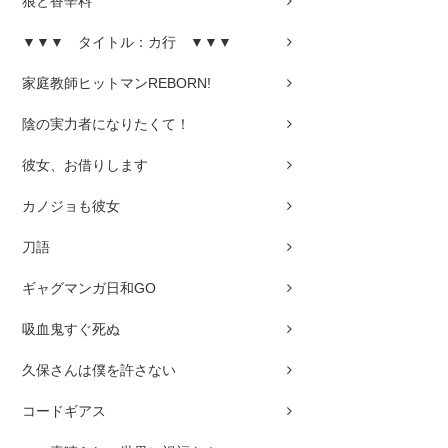
狼と香辛料
▼▼▼ タイトル：カ行 ▼▼▼
家庭教師ヒットマンREBORN!
陰の実力者になりたくて！
彼女、お借りします
カノジョも彼女
刀語
ギャグマンガ日和GO
吸血鬼すぐ死ぬ
久保さんは僕を許さない
コードギアス