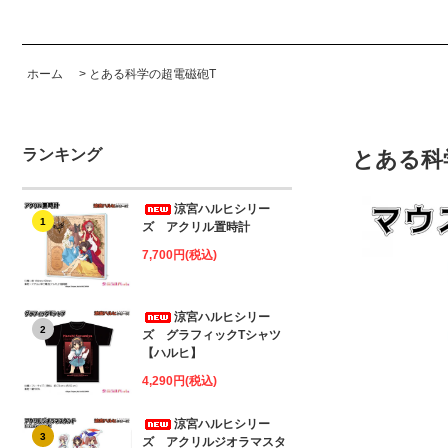
ホーム
>
とある科学の超電磁砲T
ランキング
とある科
涼宮ハルヒシリー
1
ズ アクリル置時計
7,700円(税込)
涼宮ハルヒシリー
2
ズ グラフィックTシャツ
【ハルヒ】
4,290円(税込)
涼宮ハルヒシリー
3
ズ アクリルジオラマスタ